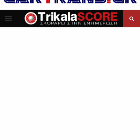
P
R
I
M
A
R
Y
M