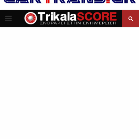
P
R
I
M
A
R
Y
M