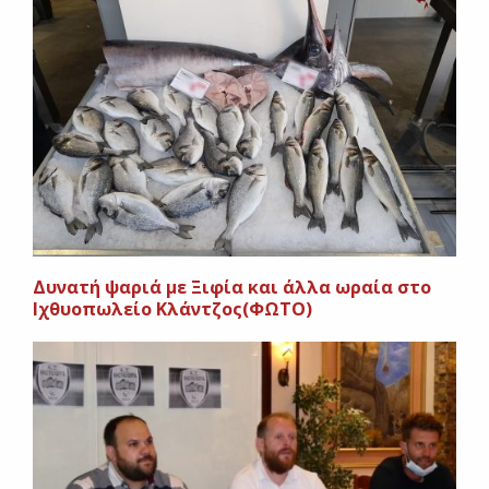
Δυνατή ψαριά με Ξιφία και άλλα ωραία στο
Ιχθυοπωλείο Κλάντζος(ΦΩΤΟ)