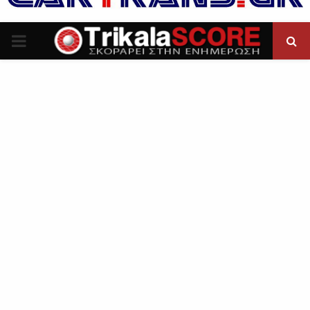
P
R
I
M
A
R
Y
M