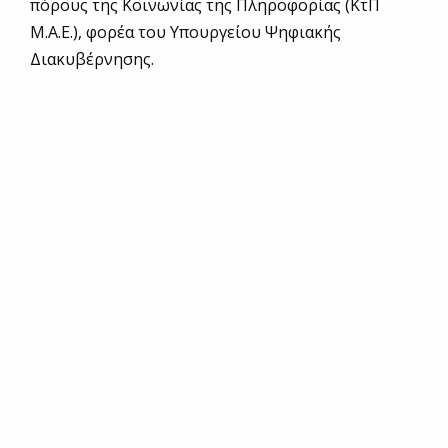
πόρους της Κοινωνίας της Πληροφορίας (ΚτΠ
Μ.Α.Ε.), φορέα του Υπουργείου Ψηφιακής
Διακυβέρνησης.