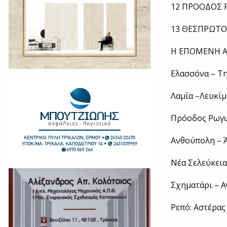
12 ΠΡΟΟΔΟΣ 
13 ΘΕΣΠΡΩΤΟΣ
Η ΕΠΟΜΕΝΗ Α
Ελασσόνα – Τ
Λαμία –Λευκί
Πρόοδος Ρωγ
Ανθούπολη – 
Νέα Σελεύκεια
Σχηματάρι – 
Ρεπό: Αστέρα