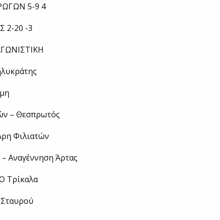
ΡΩΓΩΝ 5-9 4
 2-20 -3
ΓΩΝΙΣΤΙΚΗ
ηλυκράτης
μμη
ών – Θεσπρωτός
Άρη Φιλιατών
 – Αναγέννηση Άρτας
ΑΟ Τρίκαλα
ς Σταυρού