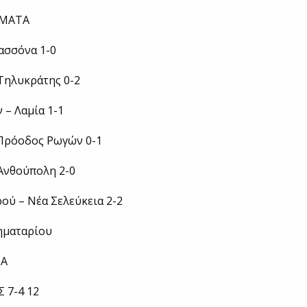
ΣΜΑΤΑ
ασσόνα 1-0
Τηλυκράτης 0-2
 – Λαμία 1-1
 Πρόοδος Ρωγών 0-1
Ανθούπολη 2-0
ού – Νέα Σελεύκεια 2-2
ηματαρίου
ΙΑ
 7-4 12