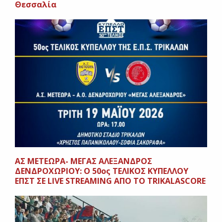
Θεσσαλία
ΑΣ ΜΕΤΕΩΡΑ- ΜΕΓΑΣ ΑΛΕΞΑΝΔΡΟΣ
ΔΕΝΔΡΟΧΩΡΙΟΥ: Ο 50ος ΤΕΛΙΚΟΣ ΚΥΠΕΛΛΟΥ
ΕΠΣΤ ΣΕ LIVE STREAMING ΑΠΟ ΤΟ TRIKALASCORE