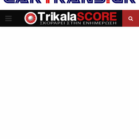
P
R
I
M
A
R
Y
M