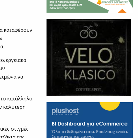
θα καταφέρουν
ην
α.
 ενεργειακά
ων-
Χειμώνα να
ς το κατάλληλο,
ν καλύτερη
ικές στιγμές
τζάκια της