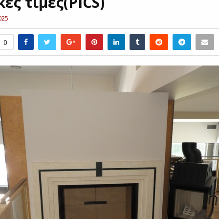
ές τιμές(PICS)
025
0