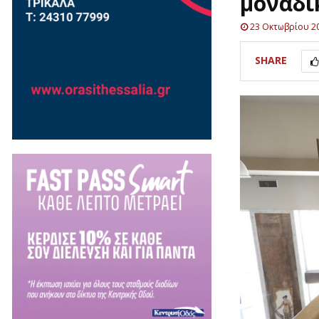
μοναδικ
23 Οκτωβρίου 2
SHARE