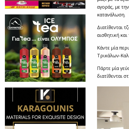
αγοράς, με τη
κατανάλωση.
Διατίθενται τ
αισθητική και 
Κάντε μία περ
Τρικάλων-Καλα
Πάρτε μία γεύ
διατίθενται σ