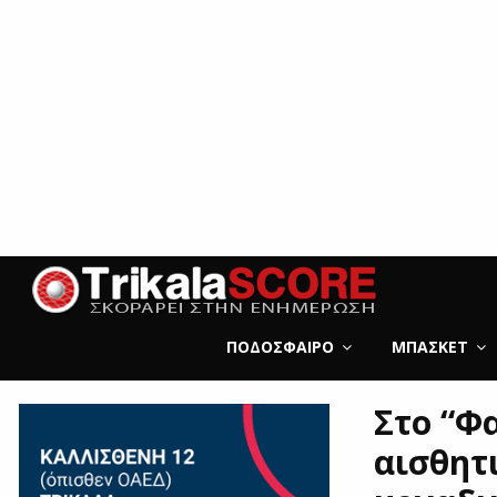
ΠΟΔΌΣΦΑΙΡΟ
ΜΠΆΣΚΕΤ
Στο “Φ
αισθητ