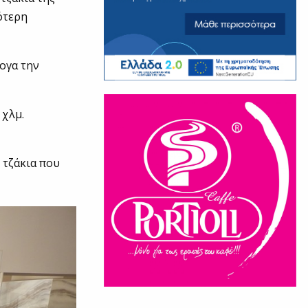
ότερη
ογα την
 χλμ.
 τζάκια που