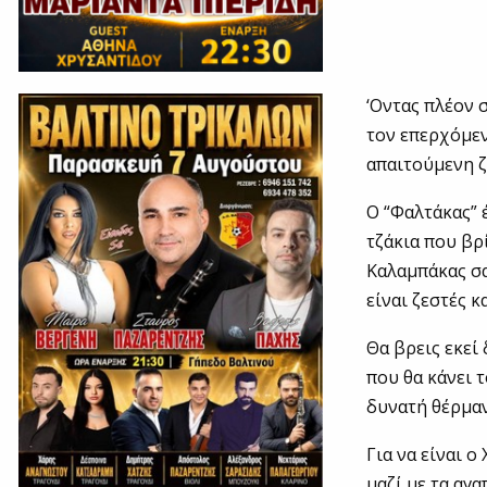
‘Oντας πλέον 
τον επερχόμεν
απαιτούμενη ζ
Ο “Φαλτάκας” 
τζάκια που βρ
Καλαμπάκας σα
είναι ζεστές κ
Θα βρεις εκεί 
που θα κάνει 
δυνατή θέρμα
Για να είναι 
μαζί με τα αγ