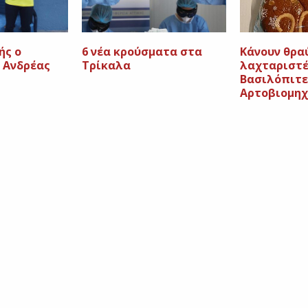
ής ο
6 νέα κρούσματα στα
Κάνουν θρα
 Ανδρέας
Τρίκαλα
λαχταριστέ
Βασιλόπιτε
Αρτοβιομηχ