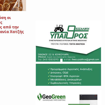
ύση οι
ς
ς από την
ανία Χατζής