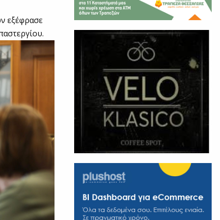
ων εξέφρασε
παστεργίου.