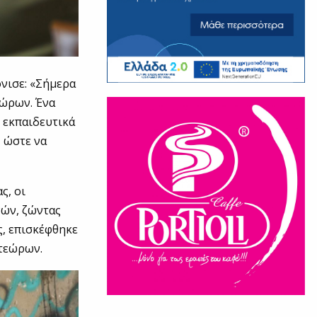
νισε: «Σήμερα
εώρων. Ένα
 εκπαιδευτικά
 ώστε να
ς, οι
νών, ζώντας
ς, επισκέφθηκε
ετεώρων.