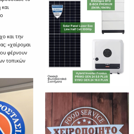
 και
νο
ο και την
ας: «χαίρομαι
που φέρνουν
των τοπικών