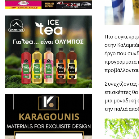
Πιο συγκεκριμ
στην Καλαμπάκ
έργο που συνδ
προγράμματα 
προβάλλονται 
Συνεχίζοντας 
επισκέπτες θα
μια μοναδική 
την παλιά απο