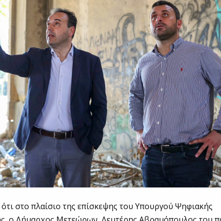
 ότι στο πλαίσιο της επίσκεψης του Υπουργού Ψηφιακής
ς, ο Δήμαρχος Μετεώρων, Λευτέρης Αβραμόπουλος του π