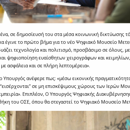
ένα, σε δημοσίευσή του στα μέσα κοινωνική δικτύωσης τό
α έγινε το πρώτο βήμα για το νέο Ψηφιακό Μουσείο Μετ
υάζει τεχνολογία και πολιτισμό, προσβάσιμο σε όλους, με
και ψηφιοποίηση ευαίσθητων χειρογράφων και κειμηλίων,
με ασφάλεια και σε πλήρη λεπτομέρεια».
ο Υπουργός ανέφερε πως: «μέσω εικονικής πραγματικότητα
 “εισέρχονται” σε μη επισκέψιμους χώρους των Ιερών Μο
εμπειρία». Επιπλέον, Ο Υπουργός Ψηφιακής Διακυβέρνηση
θήκη του ΟΣΕ, όπου θα στεγαστεί το Ψηφιακό Μουσείο Μ