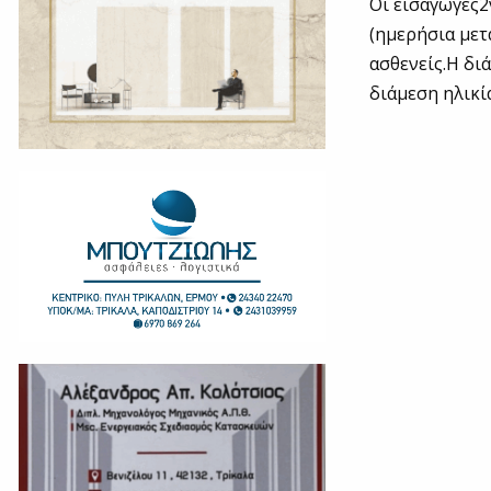
Οι εισαγωγές2
(ημερήσια μετ
ασθενείς.Η δι
διάμεση ηλικί