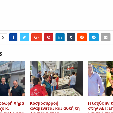
0
S
οδωρή Χήρα
Κοσμοσυρροή
H ισχύς εν 
χο κ.
αναμένεται και αυτή τη
στην ΑΕΤ: Ε