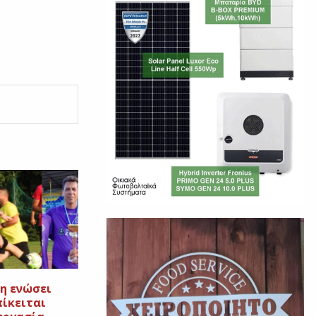
τη ενώσει
πίκειται