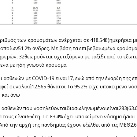
ριθμός των κρουσμάτων ανέρχεται σε 418.548(ημερήσια 
ν οποίων51.2% άνδρες. Με βάση τα επιβεβαιωμένα κρούσμ
ημερών, 32θεωρούνται σχετιζόμενα με ταξίδι από το εξωτε
μενα με ήδη γνωστό κρούσμα.
οι ασθενών με COVID-19 είναι17, ενώ από την έναρξη της ε
φεί συνολικά12.565 θάνατοι.Το 95.2% είχε υποκείμενο νό
ν και άνω
ν ασθενών που νοσηλεύονταιδιασωληνωμένοιείναι283(63.6
α τους είναι66έτη. To 83.4% έχει υποκείμενο νόσημα ή/και 
 Από την αρχή της πανδημίας έχουν εξέλθει από τις ΜΕΘ2.6