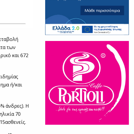
μεταβολή
ατα των
ρικό και 672
πιδημίας
σημα ή/και
% άνδρες). Η
ηλικία 70
15ασθενείς.