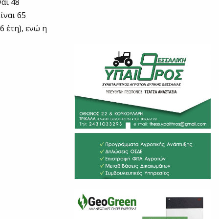
αι 48
ίναι 65
6 έτη), ενώ η