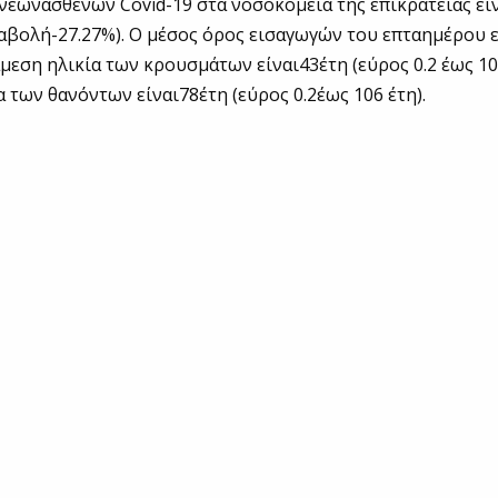
νέωνασθενών Covid-19 στα νοσοκομεία της επικράτειας είν
αβολή-27.27%). Ο μέσος όρος εισαγωγών του επταημέρου ε
άμεση ηλικία των κρουσμάτων είναι43έτη (εύρος 0.2 έως 10
α των θανόντων είναι78έτη (εύρος 0.2έως 106 έτη).