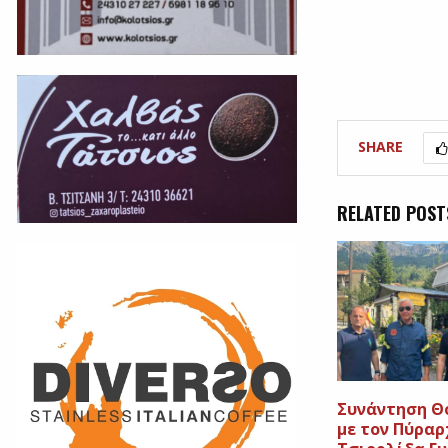
SHARE
RELATED POST
Συνάντηση Θ
με τον Πύραρ