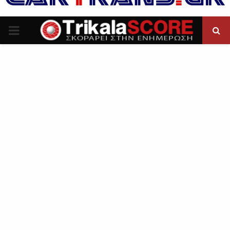
P
R
I
M
A
R
Y
M