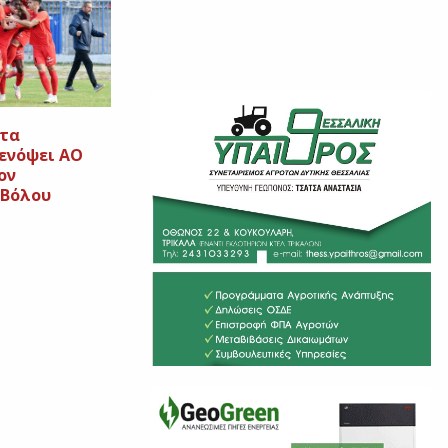
 τα
ενόψει ΑΟ
ον
 Βόλου