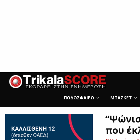
ΠΟΔΌΣΦΑΙΡΟ
ΜΠΆΣΚΕΤ
“Ψώνισ
που έκ