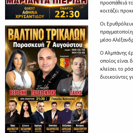
προσπάθειά το
κοιτάζει προκ
Οι Ερυθρόλευ
πραγματοποίη
μέσο Αλέξανδρ
Ο Αλμπάνης έρ
οποίος είναι 
κλείσει το ρό
διοικούντες γι