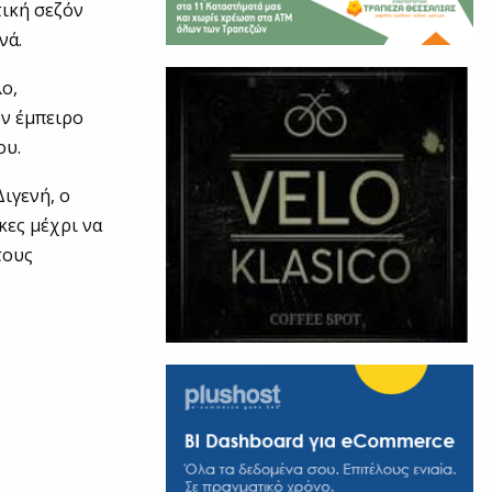
τική σεζόν
νά.
ο,
ν έμπειρο
ου.
ιγενή, ο
κες μέχρι να
τους