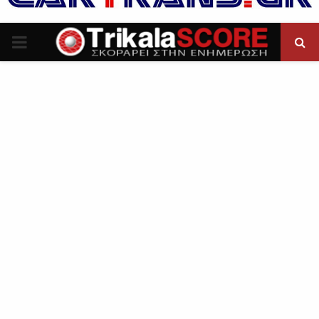
P
R
I
M
A
R
Y
M