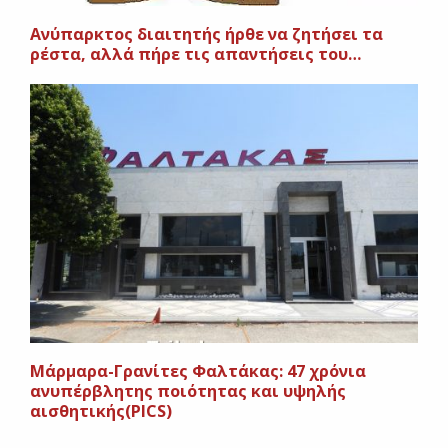
Ανύπαρκτος διαιτητής ήρθε να ζητήσει τα
ρέστα, αλλά πήρε τις απαντήσεις του…
Μάρμαρα-Γρανίτες Φαλτάκας: 47 χρόνια
ανυπέρβλητης ποιότητας και υψηλής
αισθητικής(PICS)