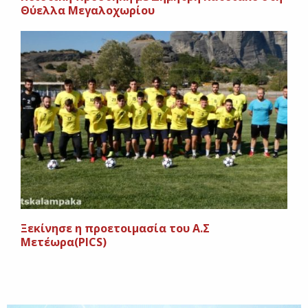
Θύελλα Μεγαλοχωρίου
Ξεκίνησε η προετοιμασία του Α.Σ
Μετέωρα(PICS)