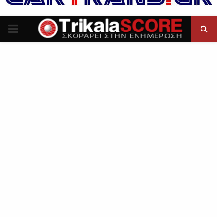
P
R
I
M
A
R
Y
M