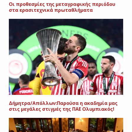
Oι προθεσμίες της μεταγραφικής περιόδου
στα ερασιτεχνικά πρωταθλήματα
Δήμητρα/Απόλλων:Παρούσα η ακαδημία μας
στις μεγάλες στιγμές της ΠΑΕ Ολυμπιακός!