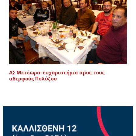
ΑΣ Μετέωρα: ευχαριστήριο προς τους
αδερφούς Πολύζου