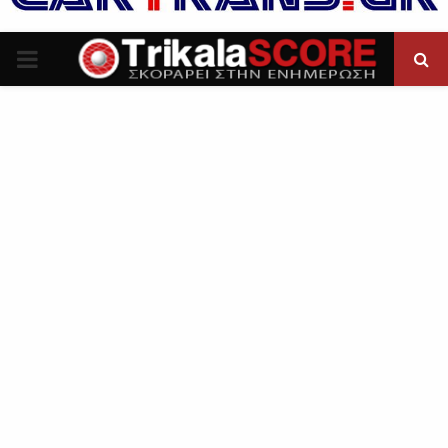
P
R
I
M
A
R
Y
M