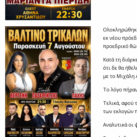
Ολοκληρώθηκαν
εκ νέου πρόεδ
προεδρικό θώ
Κατά τη διάρκ
ότι δε θα ήθε
με το Μιχάλη 
Το λόγο πήραν
Τελικά, αφού 
των εκλογών π
Αναλυτικά οι