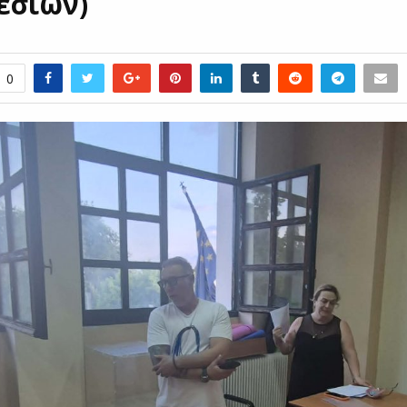
εσιών)
0