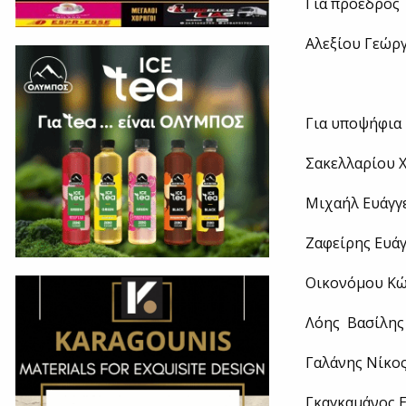
Για πρόεδρος
Αλεξίου Γεώργ
Για υποψήφια
Σακελλαρίου 
Μιχαήλ Ευάγγ
Ζαφείρης Ευάγ
Οικονόμου Κώ
Λόης Βασίλης
Γαλάνης Νίκος
Γκαγκαμάνος Ε