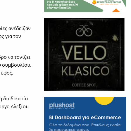
ίες ανέδειξαν
ς για τον
δρο να τονίζει
ου συμβουλίου,
 ύφος.
η διαδικασία
ργο Αλεξίου.