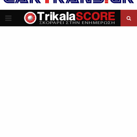
P
R
I
M
A
R
Y
M