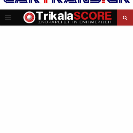
P
R
I
M
A
R
Y
M