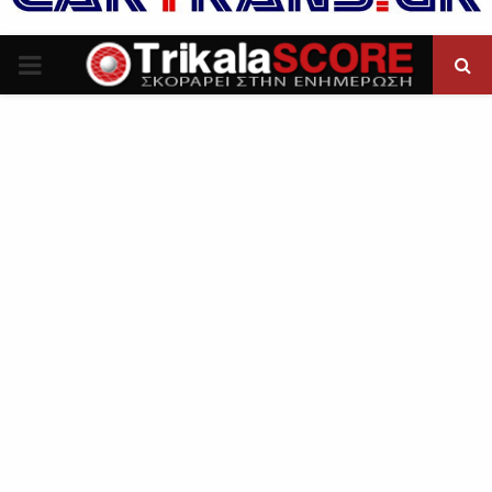
P
R
I
M
A
R
Y
M