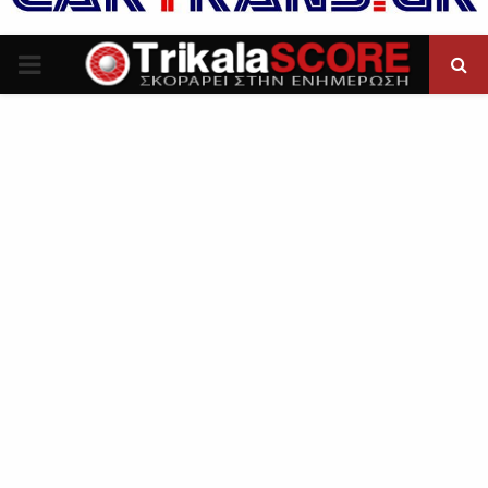
P
R
I
M
A
R
Y
M