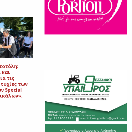
τοτόλη:
 και
ια τις
ιτυχίες των
ν Special
ρικάλων».