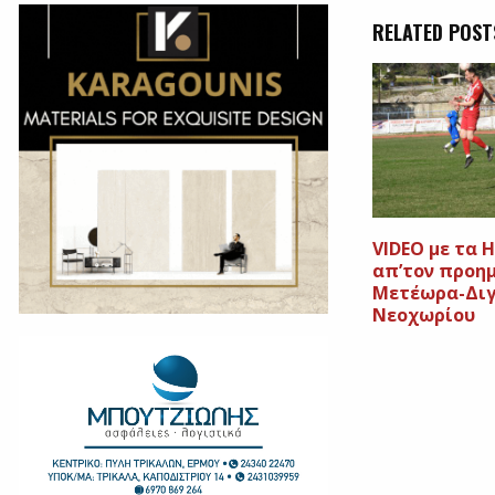
RELATED POST
VIDEO με τα H
απ’τον προημ
Μετέωρα-Διγ
Νεοχωρίου