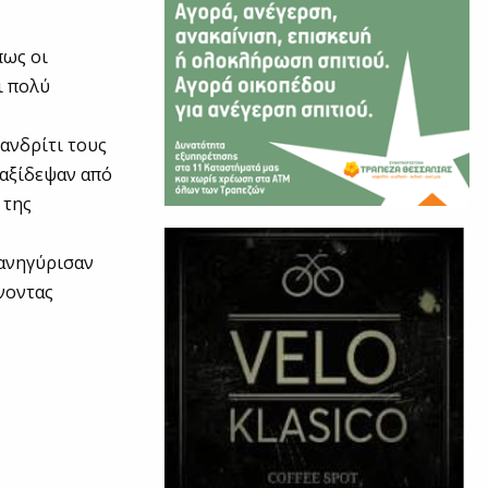
πως οι
ι πολύ
ανδρίτι τους
ταξίδεψαν από
 της
πανηγύρισαν
ίνοντας