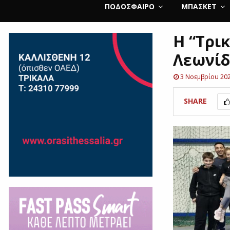
ΠΟΔΌΣΦΑΙΡΟ
ΜΠΆΣΚΕΤ
Η “Τρικ
Λεωνίδ
3 Νοεμβρίου 20
SHARE