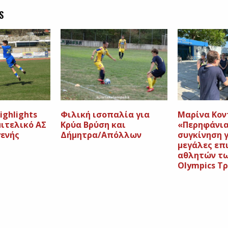
S
ighlights
Φιλική ισοπαλία για
Μαρίνα Κον
ιτελικό ΑΣ
Κρύα Βρύση και
«Περηφάνια
ενής
Δήμητρα/Απόλλων
συγκίνηση γ
μεγάλες επ
αθλητών τω
Olympics Τ