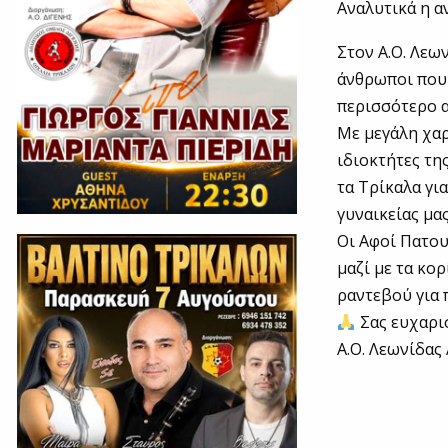
Αναλυτικά η α
Στον Α.Ο. Λεω
άνθρωποι που 
περισσότερο α
Με μεγάλη χαρ
ιδιοκτήτες τη
τα Τρίκαλα γι
γυναικείας μα
Οι Αφοί Πατου
μαζί με τα κο
ραντεβού για 
Σας ευχαρισ
Α.Ο. Λεωνίδας