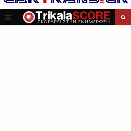
P
R
I
M
A
R
Y
M