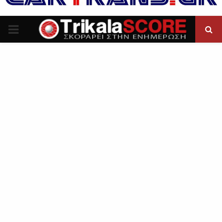
P
R
I
M
A
R
Y
M