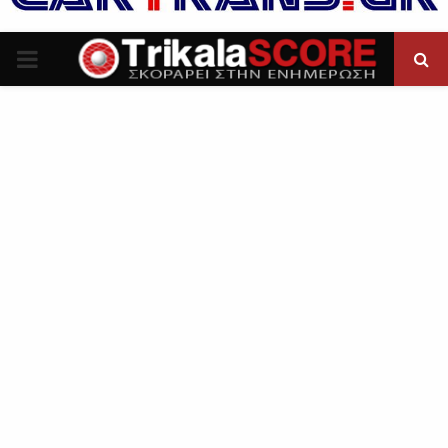
P
R
I
M
A
R
Y
M