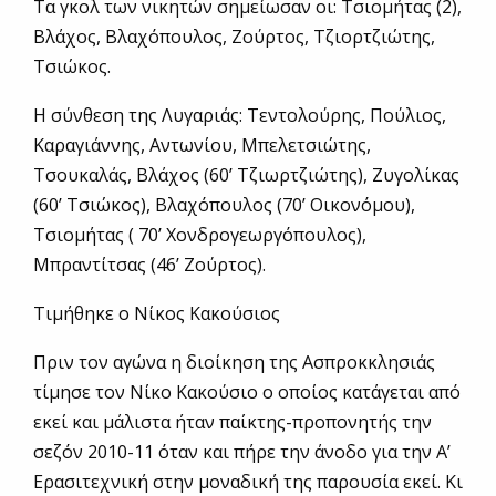
Τα γκολ των νικητών σημείωσαν οι: Τσιομήτας (2),
Βλάχος, Βλαχόπουλος, Ζούρτος, Τζιορτζιώτης,
Τσιώκος.
Η σύνθεση της Λυγαριάς: Τεντολούρης, Πούλιος,
Καραγιάννης, Αντωνίου, Μπελετσιώτης,
Τσουκαλάς, Βλάχος (60’ Τζιωρτζιώτης), Ζυγολίκας
(60’ Τσιώκος), Βλαχόπουλος (70’ Οικονόμου),
Τσιομήτας ( 70’ Χονδρογεωργόπουλος),
Μπραντίτσας (46’ Ζούρτος).
Τιμήθηκε ο Νίκος Κακούσιος
Πριν τον αγώνα η διοίκηση της Ασπροκκλησιάς
τίμησε τον Νίκο Κακούσιο ο οποίος κατάγεται από
εκεί και μάλιστα ήταν παίκτης-προπονητής την
σεζόν 2010-11 όταν και πήρε την άνοδο για την Α’
Ερασιτεχνική στην μοναδική της παρουσία εκεί. Κι