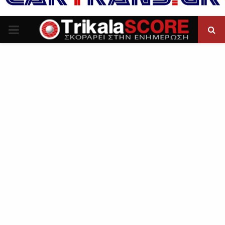
P
R
I
M
A
R
Y
M