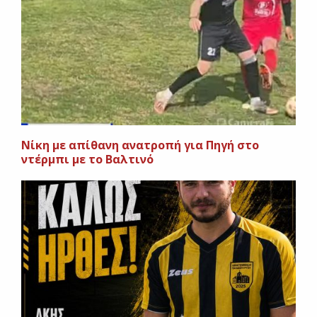
Νίκη με απίθανη ανατροπή για Πηγή στο
ντέρμπι με το Βαλτινό