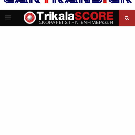
P
R
I
M
A
R
Y
M