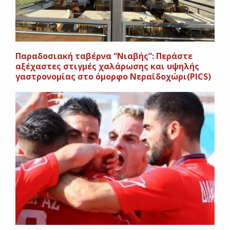
Παραδοσιακή ταβέρνα “Νιαβής”: Περάστε
αξέχαστες στιγμές χαλάρωσης και υψηλής
γαστρονομίας στο όμορφο Νεραϊδοχώρι(PICS)