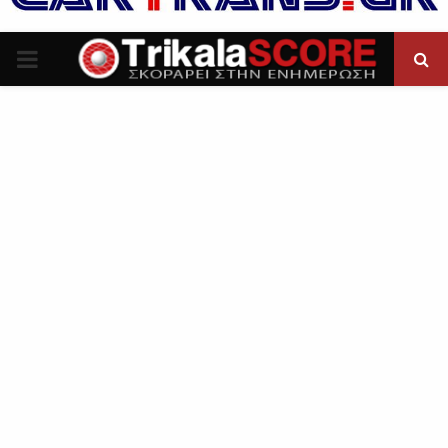
P
R
I
M
A
R
Y
M