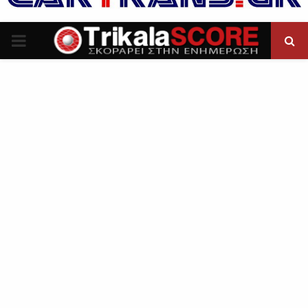
P
R
I
M
A
R
Y
M