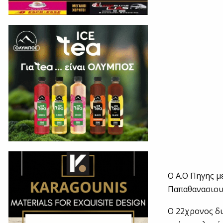
Ο Α.Ο Πηγης μ
Παπαθανασιου
Ο 22χρονος δυ