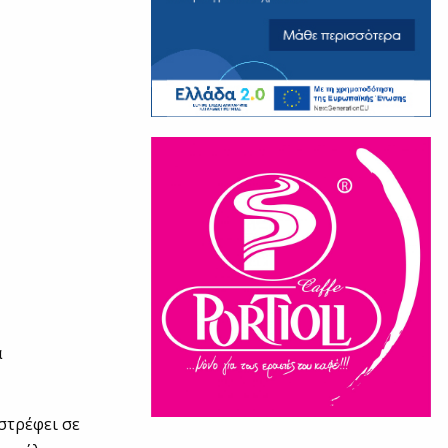
α
στρέφει σε