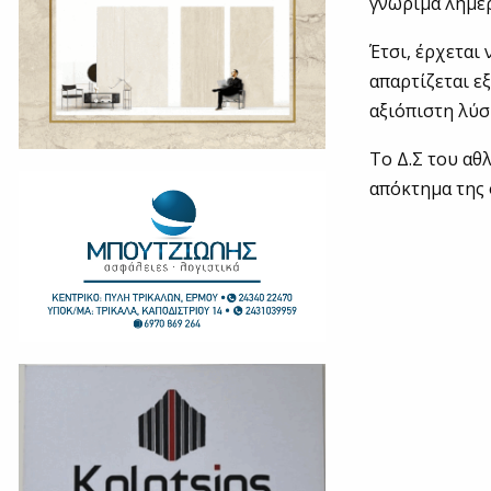
γνώριμα λημέρ
Έτσι, έρχεται
απαρτίζεται ε
αξιόπιστη λύ
Το Δ.Σ του αθ
απόκτημα της 