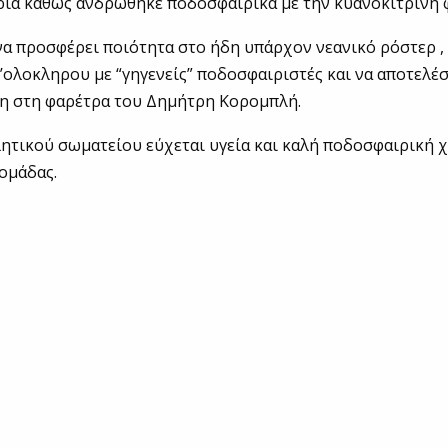
ια καθώς ανδρώθηκε ποδοσφαιρικά με την κυανοκίτρινη 
 να προσφέρει ποιότητα στο ήδη υπάρχον νεανικό ρόστερ ,
ξ’ολοκληρου με “γηγενείς” ποδοσφαιριστές και να αποτελέσ
ση στη φαρέτρα του Δημήτρη Κορομπλή.
λητικού σωματείου εύχεται υγεία και καλή ποδοσφαιρική 
ομάδας.