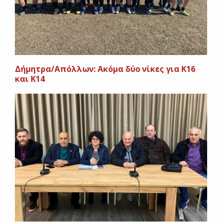
Δήμητρα/Απόλλων: Ακόμα δύο νίκες για Κ16
και Κ14