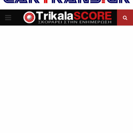
P
R
I
M
A
R
Y
M