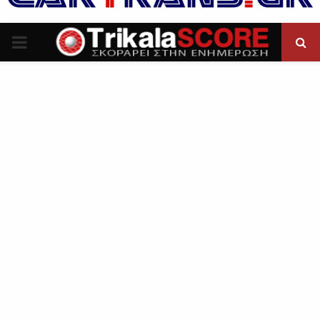
P
R
I
M
A
R
Y
M