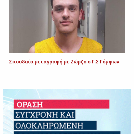
Σπουδαία μεταγραφή με Ζώρζο ο Γ.Σ Γόμφων