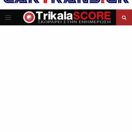
P
R
I
M
A
R
Y
M