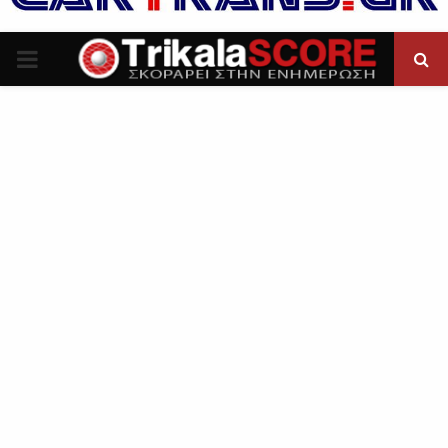
P
R
I
M
A
R
Y
M