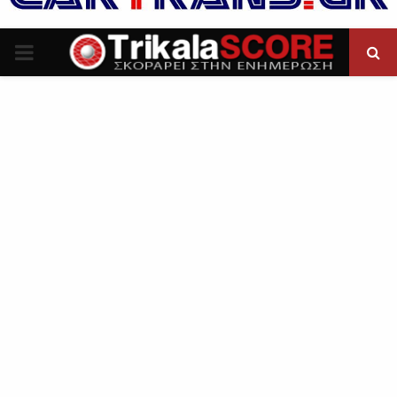
P
R
I
M
A
R
Y
M