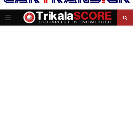
P
R
I
M
A
R
Y
M