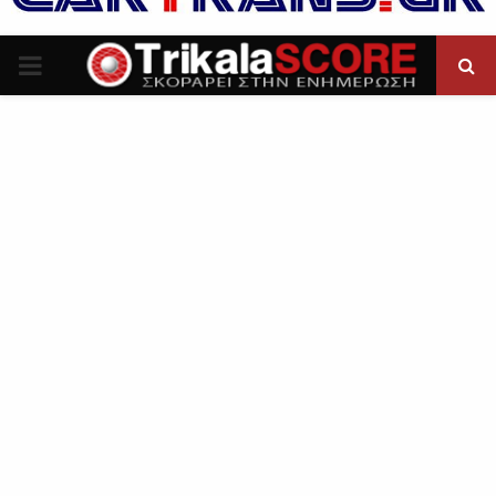
P
R
I
M
A
R
Y
M