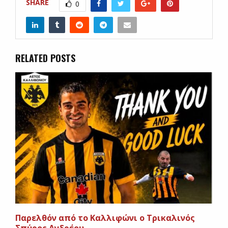
SHARE
0
RELATED POSTS
Παρελθόν από το Καλλιφώνι ο Τρικαλινός