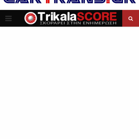
P
R
I
M
A
R
Y
M