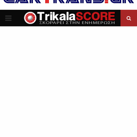
P
R
I
M
A
R
Y
M