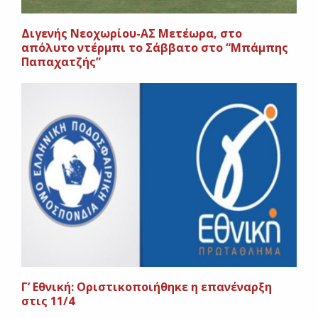
Διγενής Νεοχωρίου-ΑΣ Μετέωρα, στο
απόλυτο ντέρμπι το Σάββατο στο “Μπάμπης
Παπαχατζής”
Γ’ Εθνική: Οριστικοποιήθηκε η επανέναρξη
στις 11/4