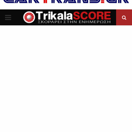
P
R
I
M
A
R
Y
M