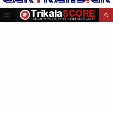
P
R
I
M
A
R
Y
M