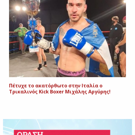
Πέτυχε το ακατόρθωτο στην Ιταλία ο
Τρικαλινός Kick Boxer Μιχάλης Αργύρης!