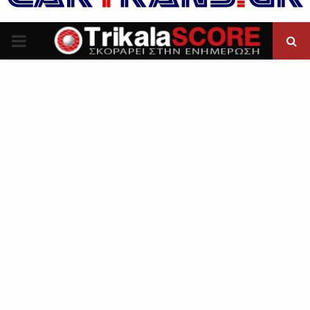
P
R
I
M
A
R
Y
M