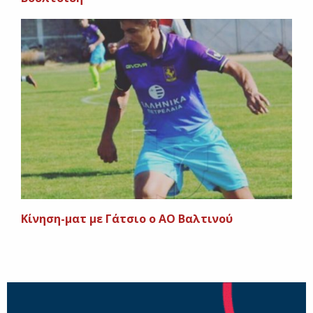
Κίνηση-ματ με Γάτσιο ο ΑΟ Βαλτινού