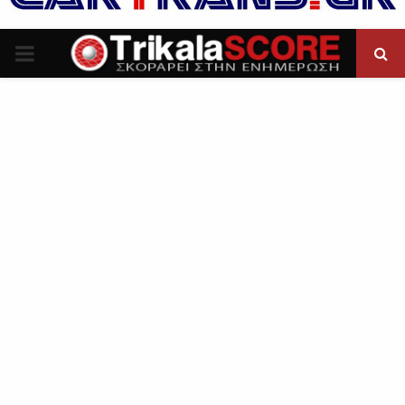
P
R
I
M
A
R
Y
M