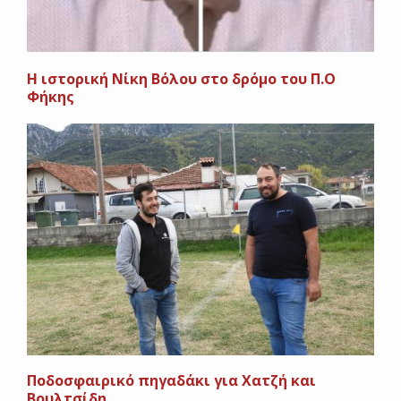
Η ιστορική Νίκη Βόλου στο δρόμο του Π.Ο
Φήκης
Ποδοσφαιρικό πηγαδάκι για Χατζή και
Βουλτσίδη