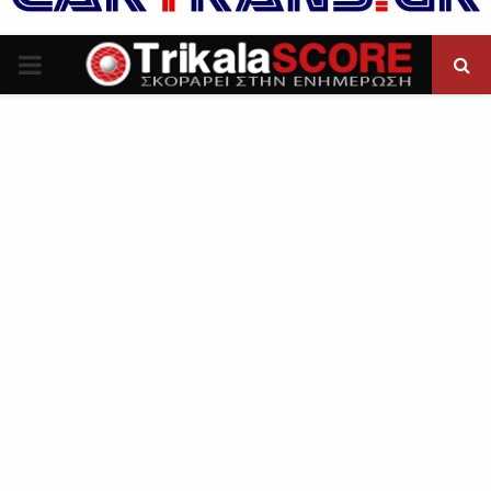
P
R
I
M
A
R
Y
M