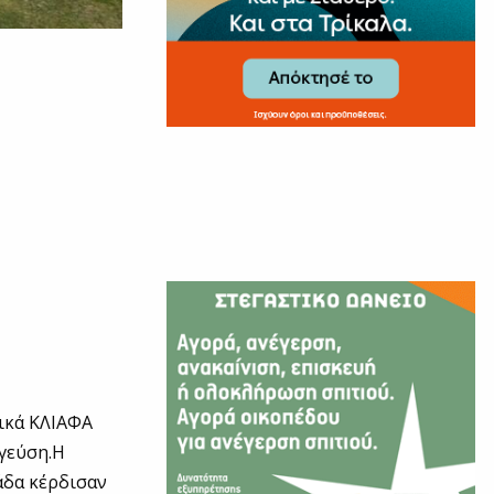
τικά ΚΛΙΑΦΑ
 γεύση.Η
άδα κέρδισαν