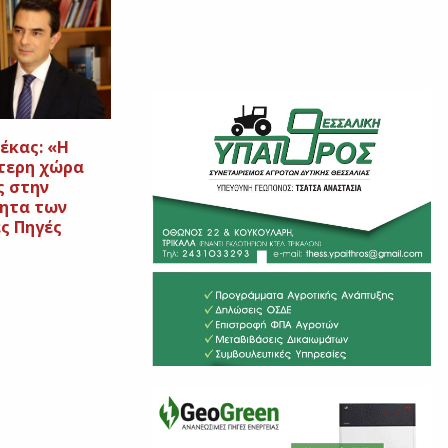
έκας: «Η
τερη χώρα
 στην
ητα των
ς Πηγές