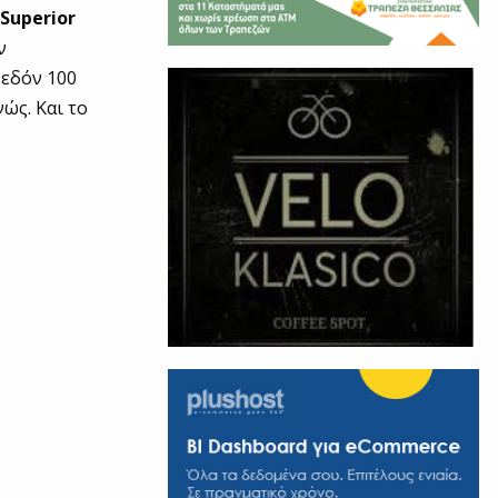
Superior
ν
χεδόν 100
ώς. Και το