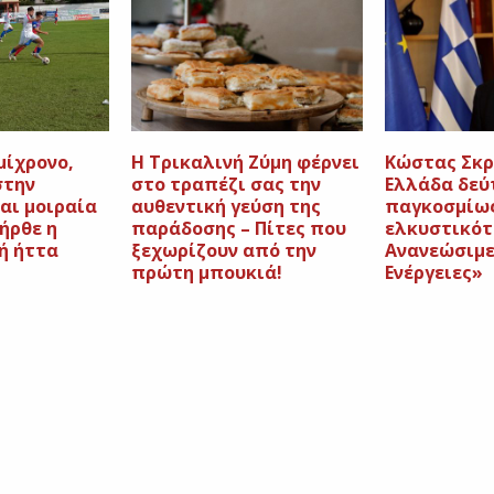
μίχρονο,
Η Τρικαλινή Ζύμη φέρνει
Κώστας Σκρ
στην
στο τραπέζι σας την
Ελλάδα δεύ
αι μοιραία
αυθεντική γεύση της
παγκοσμίως
ήρθε η
παράδοσης – Πίτες που
ελκυστικότ
ή ήττα
ξεχωρίζουν από την
Ανανεώσιμε
πρώτη μπουκιά!
Ενέργειες»