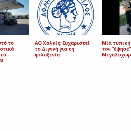
υτό το
AO Χαλκίς: Ευχαριστεί
Μία τυπική
ιοτικά
το Διγενή για τη
τον “έψησε”
 τα
φιλοξενία
Μεγαλοχώρ
ΙΝ