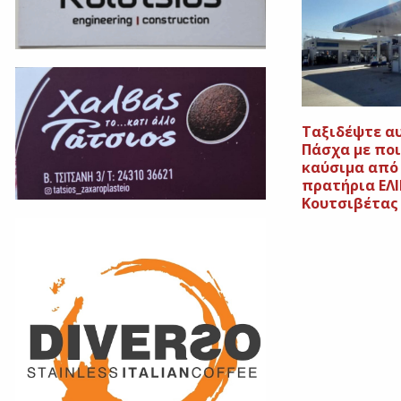
Ταξιδέψτε α
Πάσχα με πο
καύσιμα από
πρατήρια ΕΛ
Κουτσιβέτας