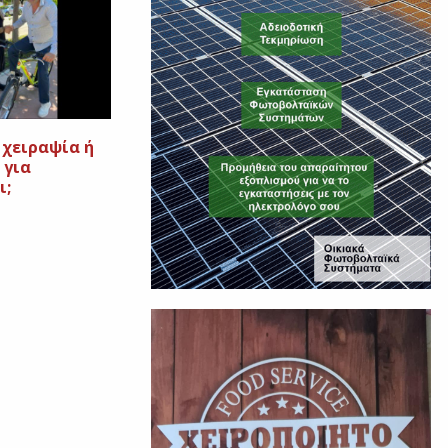
 χειραψία ή
 για
ι;