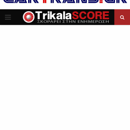
P
R
I
M
A
R
Y
M