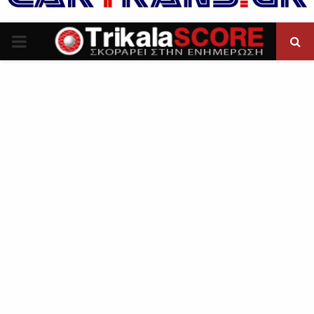
P
R
I
M
A
R
Y
M