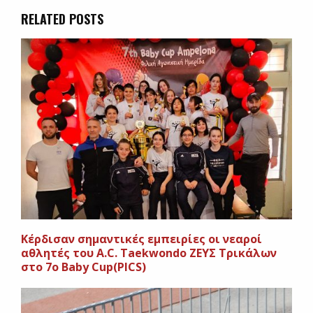
RELATED POSTS
Κέρδισαν σημαντικές εμπειρίες οι νεαροί
αθλητές του A.C. Taekwondo ΖΕΥΣ Τρικάλων
στο 7ο Baby Cup(PICS)