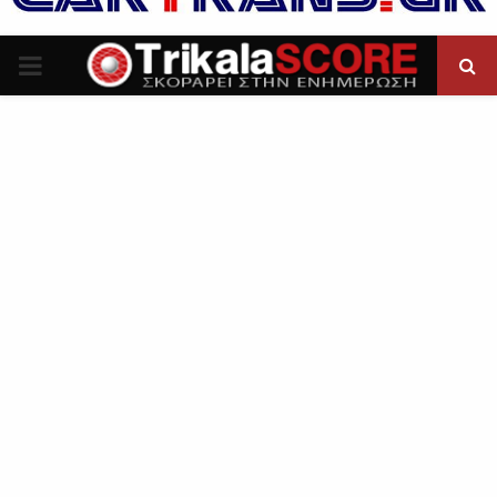
P
R
I
M
A
R
Y
M