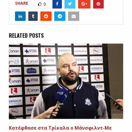
SHARE
0
RELATED POSTS
Κατέφθασε στα Τρίκαλα ο Μάνσφιλντ-Με