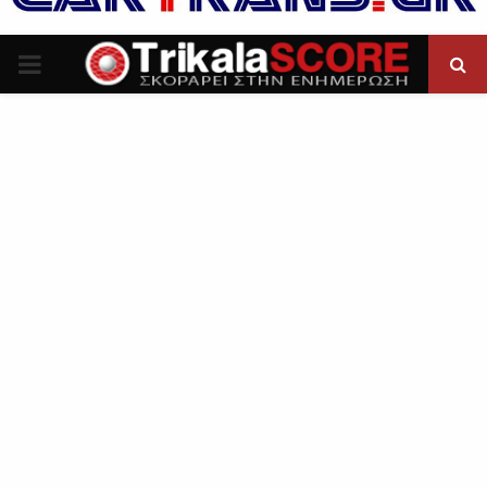
P
R
I
M
A
R
Y
M