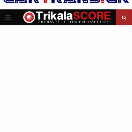
P
R
I
M
A
R
Y
M