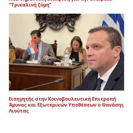
“Τρικαλινή ζύμη”
Εισηγητής στην Κοινοβουλευτική Επιτροπή
Άμυνας και Εξωτερικών Υποθέσεων ο Θανάσης
Λιούτας