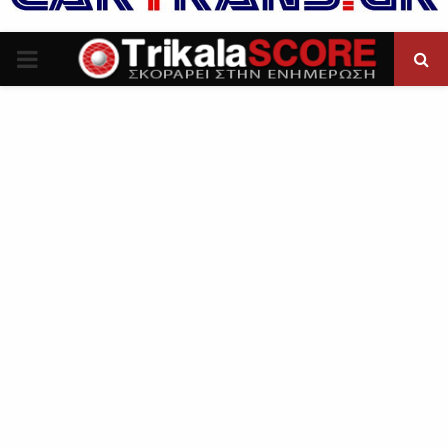
P
R
I
M
A
R
Y
M